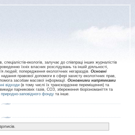
в, спеціалістів-екологів, залучає до співпраці інших журналістів
проведенню їхніх власних розслідувань та іншій діяльності,
в'я людей; попередження екологічних негараздів.
Основні
, надання правової допомоги в сфері захисту екологічних прав,
опомога засобам масової інформації.
Основними напрямками
чні відходи
(в тому числі їх транскордонне переміщення) та
а викиди парникових газів, СОЗ, збереження біорізноманіття та
 природно-заповідного фонду
та інше.
дописів.